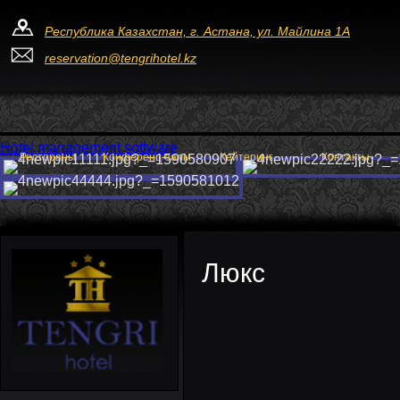
Республика Казахстан, г. Астана, ул. Майлина 1А
reservation@tengrihotel.kz
Hotel management software
Рестораны
Конференц-залы
Кейтеринг
Контакты
Люкс