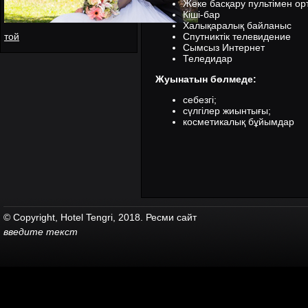
Жеке басқару пультімен ор
Кіші-бар
Халықаралық байланыс
той
Спутниктік телевидение
Сымсыз Интернет
Теледидар
Жуынатын бөлмеде:
себезгі;
сүлгілер жиынтығы;
косметикалық бұйымдар
© Copyright, Hotel Tengri, 2018. Ресми сайт
введите текст