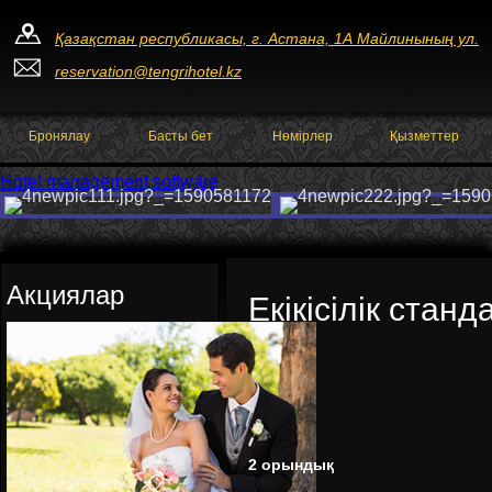
Қазақстан республикасы, г. Астана, 1А Майлинының ул.
reservation@tengrihotel.kz
Бронялау
Басты бет
Нөмірлер
Қызметтер
Hotel management software
Акциялар
Eкікісілік станд
2 орындық